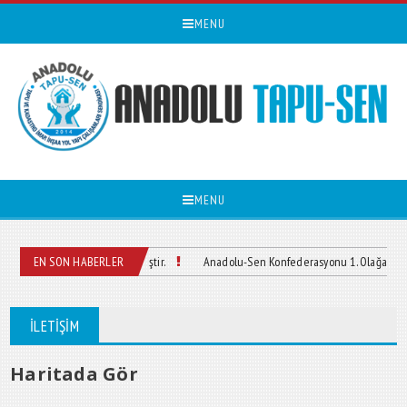
MENU
MENU
Web sitemizi yayın girmiştir.
EN SON HABERLER
Anadolu-Sen Konfederasyonu 1. Olağan Kongre
İLETİŞİM
Haritada Gör