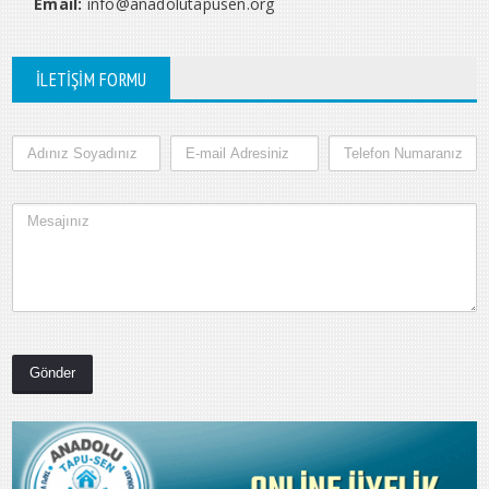
Email:
info@anadolutapusen.org
İLETİŞİM FORMU