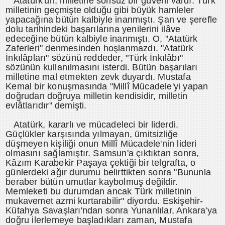
Atatürk'ün, milletine sonsuz bir güveni vardı. Türk
milletinin geçmişte olduğu gibi büyük hamleler
yapacağına bütün kalbiyle inanmıştı. Şan ve şerefle
dolu tarihindeki başarılarına yenilerini ilâve
edeceğine bütün kalbiyle inanmıştı. O, "Atatürk
Zaferleri" denmesinden hoşlanmazdı. "Atatürk
İnkılâpları" sözünü reddeder, "Türk İnkılâbı"
sözünün kullanılmasını isterdi. Bütün başarıları
milletine mal etmekten zevk duyardı. Mustafa
Kemal bir konuşmasında "Millî Mücadele'yi yapan
doğrudan doğruya milletin kendisidir, milletin
evlâtlarıdır" demişti.
Atatürk, kararlı ve mücadeleci bir liderdi.
Güçlükler karşısında yılmayan, ümitsizliğe
düşmeyen kişiliği onun Millî Mücadele'nin lideri
olmasını sağlamıştır. Samsun'a çıktıktan sonra,
Kâzım Karabekir Paşaya çektiği bir telgrafta, o
günlerdeki ağır durumu belirttikten sonra "Bununla
beraber bütün umutlar kaybolmuş değildir.
Memleketi bu durumdan ancak Türk milletinin
mukavemet azmi kurtarabilir" diyordu. Eskişehir-
Kütahya Savaşları'ndan sonra Yunanlılar, Ankara'ya
doğru ilerlemeye başladıkları zaman, Mustafa