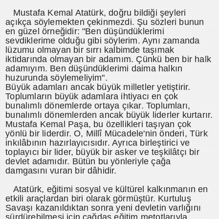
Mustafa Kemal Atatürk, doğru bildiği şeyleri
açıkça söylemekten çekinmezdi. Şu sözleri bunun
en güzel örneğidir: "Ben düşündüklerimi
sevdiklerime olduğu gibi söylerim. Aynı zamanda
lüzumu olmayan bir sırrı kalbimde taşımak
iktidarında olmayan bir adamım. Çünkü ben bir halk
adamıyım. Ben düşündüklerimi daima halkın
huzurunda söylemeliyim".
Büyük adamları ancak büyük milletler yetiştirir.
Toplumların büyük adamlara ihtiyacı en çok
bunalımlı dönemlerde ortaya çıkar. Toplumları,
bunalımlı dönemlerden ancak büyük liderler kurtarır.
Mustafa Kemal Paşa, bu özellikleri taşıyan çok
yönlü bir liderdir. O, Millî Mücadele'nin önderi, Türk
inkılâbının hazırlayıcısıdır. Ayrıca birleştirici ve
toplayıcı bir lider, büyük bir asker ve teşkilâtçı bir
devlet adamıdır. Bütün bu yönleriyle çağa
damgasını vuran bir dâhidir.
Atatürk, eğitimi sosyal ve kültürel kalkınmanın en
etkili araçlardan biri olarak görmüştür. Kurtuluş
Savaşı kazanıldıktan sonra yeni devletin varlığını
sürdürebilmesi için çağdaş eğitim metotlarıyla