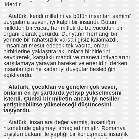
liderdir.
Atatürk, kendi milletini ve bütün insanları samimî
duygularla seven, iyi kalpli bir insandı. Bütün
milletleri bir vücut, her milleti de bu vücudun bir
organı olarak görürdü. Dünyanın herhangi bir
yerinde bir rahatsızlık varsa ilgisiz kalamazdı.
"İnsanları mesut edecek tek vasıta, onları
birbirlerine yaklaştırarak, onlara birbirlerini
sevdirerek, karşılıklı maddî ve manevî ihtiyaçlarını
karşılamaya yarayan hareket ve enerjidir" derken
insanlar için ne kadar iyi duygular beslediğini
açıklıyordu.
Atatürk, çocukları ve gençleri çok sever,
onların en iyi şartlarda yetişip yükselmesini
isterdi. Çünkü bir milletin ancak iyi nesiller
yetiştirebilirse yükseleceği düşüncesini
taşıyordu.
Atatürk, insanlara değer vermiş, insanlığın
hizmetinde çalışmayı amaç edinmiştir. Romanya
dışişleri bakanı ile yaptığı bir konuşmada insanlık