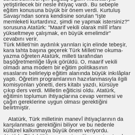
yetiştirilecek bir nesle ihtiyaç vardı. Bu sebeple
eğitim konusuna büyük bir önem verdi. Kurtuluş
Savaşı'ndan sonra kendisine sorulan "işte
memleketi kurtardınız, şimdi ne yapmak istersiniz?"
sorusuna Atatürk: "Maarif vekili olarak millî irfanı
yükseltmeye çalışmak, en büyük emelimdir"
cevabını verir.
Türk Milleti'nin aydınlık yarınları için elinde tebeşir,
kara tahta başına geçerek Türk Milleti'ne okuma-
yazma öğreten Atatürk, milleti tarafından
başöğretmenliğe lâyık görüldü. O, maarif vekili
olmadı ama modern bir eğitim politikasının
esaslarını belirleyip eğitim alanında büyük inkılâplar
yaptı. Öğretim programlarının hazırlanmasıyla ilgili
komisyonları yönetti, ders kitabı yazdı, kürsüye
çıkıp ders verdi. Milletin eğiticisi oldu. Atatürk,
eğitimin toplumun ihtiyaçlarına cevap vermesi ve
çağın gereklerine uygun olması gerektiğini
belirtmiştir.
Atatürk, Türk milletinin manevî ihtiyaçlarının da
karşılanması gerektiğini biliyor ve bu nedenle
kültürel kalkınmaya büyük önem veriyordu.