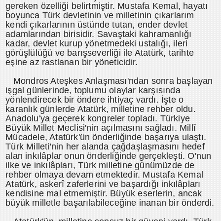
gereken özelliği belirtmiştir. Mustafa Kemal, hayatı
boyunca Türk devletinin ve milletinin çıkarlarım
kendi çıkarlarının üstünde tutan, ender devlet
adamlarından birisidir. Savaştaki kahramanlığı
kadar, devlet kurup yönetmedeki ustalığı, ileri
görüşlülüğü ve barışseverliği ile Atatürk, tarihte
eşine az rastlanan bir yöneticidir.
Mondros Ateşkes Anlaşması'ndan sonra başlayan
işgal günlerinde, toplumu olaylar karşısında
yönlendirecek bir öndere ihtiyaç vardı. İşte o
karanlık günlerde Atatürk, milletine rehber oldu.
Anadolu'ya geçerek kongreler topladı. Türkiye
Büyük Millet Meclisi'nin açılmasını sağladı. Millî
Mücadele, Atatürk'ün önderliğinde başarıya ulaştı.
Türk Milleti'nin her alanda çağdaşlaşmasını hedef
alan inkılâplar onun önderliğinde gerçekleşti. O'nun
ilke ve inkılâpları, Türk milletine günümüzde de
rehber olmaya devam etmektedir. Mustafa Kemal
Atatürk, askerî zaferlerini ve başardığı inkılâpları
kendisine mal etmemiştir. Büyük eserlerin, ancak
büyük milletle başarılabileceğine inanan bir önderdi.