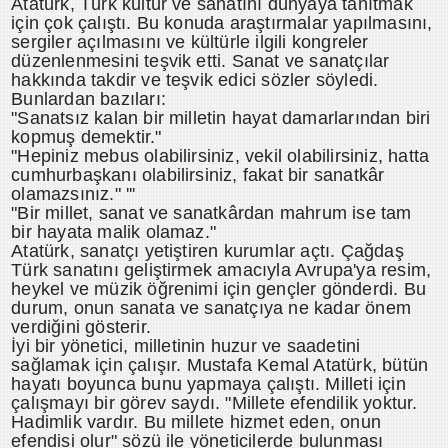
Atatürk, Türk kültür ve sanatını dünyaya tanıtmak
için çok çalıştı. Bu konuda araştırmalar yapılmasını,
sergiler açılmasını ve kültürle ilgili kongreler
düzenlenmesini teşvik etti. Sanat ve sanatçılar
hakkında takdir ve teşvik edici sözler söyledi.
Bunlardan bazıları:
"Sanatsız kalan bir milletin hayat damarlarından biri
kopmuş demektir."
"Hepiniz mebus olabilirsiniz, vekil olabilirsiniz, hatta
cumhurbaşkanı olabilirsiniz, fakat bir sanatkâr
olamazsınız." '''
"Bir millet, sanat ve sanatkârdan mahrum ise tam
bir hayata malik olamaz."
Atatürk, sanatçı yetiştiren kurumlar açtı. Çağdaş
Türk sanatını geliştirmek amacıyla Avrupa'ya resim,
heykel ve müzik öğrenimi için gençler gönderdi. Bu
durum, onun sanata ve sanatçıya ne kadar önem
verdiğini gösterir.
İyi bir yönetici, milletinin huzur ve saadetini
sağlamak için çalışır. Mustafa Kemal Atatürk, bütün
hayatı boyunca bunu yapmaya çalıştı. Milleti için
çalışmayı bir görev saydı. "Millete efendilik yoktur.
Hadimlik vardır. Bu millete hizmet eden, onun
efendisi olur" sözü ile yöneticilerde bulunması