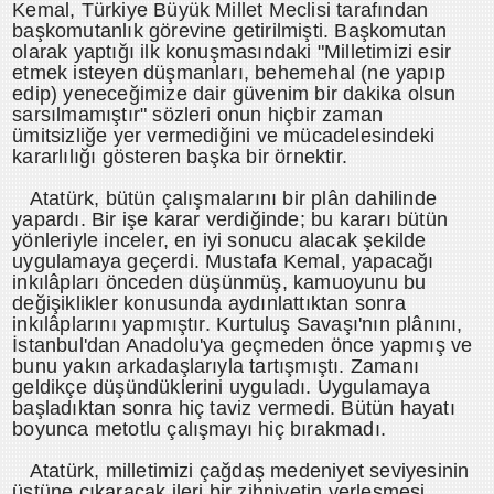
Kemal, Türkiye Büyük Millet Meclisi tarafından
başkomutanlık görevine getirilmişti. Başkomutan
olarak yaptığı ilk konuşmasındaki "Milletimizi esir
etmek isteyen düşmanları, behemehal (ne yapıp
edip) yeneceğimize dair güvenim bir dakika olsun
sarsılmamıştır" sözleri onun hiçbir zaman
ümitsizliğe yer vermediğini ve mücadelesindeki
kararlılığı gösteren başka bir örnektir.
Atatürk, bütün çalışmalarını bir plân dahilinde
yapardı. Bir işe karar verdiğinde; bu kararı bütün
yönleriyle inceler, en iyi sonucu alacak şekilde
uygulamaya geçerdi. Mustafa Kemal, yapacağı
inkılâpları önceden düşünmüş, kamuoyunu bu
değişiklikler konusunda aydınlattıktan sonra
inkılâplarını yapmıştır. Kurtuluş Savaşı'nın plânını,
İstanbul'dan Anadolu'ya geçmeden önce yapmış ve
bunu yakın arkadaşlarıyla tartışmıştı. Zamanı
geldikçe düşündüklerini uyguladı. Uygulamaya
başladıktan sonra hiç taviz vermedi. Bütün hayatı
boyunca metotlu çalışmayı hiç bırakmadı.
Atatürk, milletimizi çağdaş medeniyet seviyesinin
üstüne çıkaracak ileri bir zihniyetin yerleşmesi