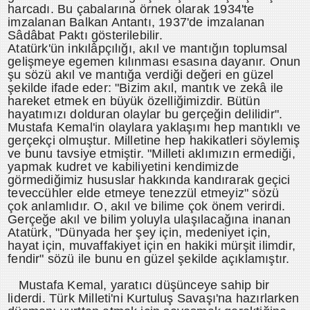
harcadı. Bu çabalarına örnek olarak 1934'te
imzalanan Balkan Antantı, 1937'de imzalanan
Sâdâbat Paktı gösterilebilir.
Atatürk'ün inkılâpçılığı, akıl ve mantığın toplumsal
gelişmeye egemen kılınması esasına dayanır. Onun
şu sözü akıl ve mantığa verdiği değeri en güzel
şekilde ifade eder: "Bizim akıl, mantık ve zekâ ile
hareket etmek en büyük özelliğimizdir. Bütün
hayatımızı dolduran olaylar bu gerçeğin delilidir".
Mustafa Kemal'in olaylara yaklaşımı hep mantıklı ve
gerçekçi olmuştur. Milletine hep hakikatleri söylemiş
ve bunu tavsiye etmiştir. "Milleti aklımızın ermediği,
yapmak kudret ve kabiliyetini kendimizde
görmediğimiz hususlar hakkında kandırarak geçici
teveccühler elde etmeye tenezzül etmeyiz" sözü
çok anlamlıdır. O, akıl ve bilime çok önem verirdi.
Gerçeğe akıl ve bilim yoluyla ulaşılacağına inanan
Atatürk, "Dünyada her şey için, medeniyet için,
hayat için, muvaffakiyet için en hakiki mürşit ilimdir,
fendir" sözü ile bunu en güzel şekilde açıklamıştır.
Mustafa Kemal, yaratıcı düşünceye sahip bir
liderdi. Türk Milleti'ni Kurtuluş Savaşı'na hazırlarken