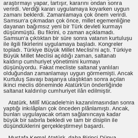
araştırmayı yapar, tartışır, kararını ondan sonra
verirdi. Verdiği kararı uygulamaya koyarken uygun
zamanı beklerdi. Zamanlamaya çok önem verirdi.
Samsun'a çıkmadan çok önce, millet egemenliğine
dayanan bağımsız yeni bir Türk devleti kurmayı
düşünmüştü. Bu fikrini, o zaman açıklamadı.
Samsun'a çıktıktan bir süre sonra vatanın kurtuluşu
ile ilgili fikirlerini uygulamaya başladı. Kongreler
topladı. Türkiye Büyük Millet Meclisi'ni açtı. Türkiye
Büyük Millet Meclisi açıldığı zaman, saltanatı
kaldırıp cumhuriyet yönetimini kurmayı
düşünüyordu. Fakat mecliste saltanat yanlıları
olduğundan zamanlamayı uygun görmemişti. Ancak
Kurtuluş Savaşı başarıya ulaştıktan sonra açılan
ikinci meclis döneminde Atatürk'ün önderliğinde
saltanat kaldırılıp cumhuriyet ilân edilmiştir.
Atatürk, Millî Mücadele'nin kazanılmasından sonra
yaptığı inkılâpları çok önceden plânlamıştı. Ancak,
bunları uygulayacak ortam sağlanıncaya kadar
büyük bir sabırla bekledi ve tam bir disiplin ile
düşündüklerini gerçekleştirmeyi başardı.
Mustafa Kemal Atatürk, daha Birinci Dünya