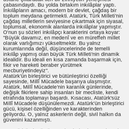
çabasındaydı. Bu yolda birtakım inkılâplar yaptı.
İnkılâpların amacı, modern bir devlet, çağdaş bir
toplum meydana getirmekti. Atatürk, Türk Milleti'nin
çağdaş milletlerin seviyesine çıkartmak için siyasal,
toplumsal, ekonomik alanlarda inkılâplar yapmıştır.
O'nun şu sözleri inkılâpçı karakterini ortaya koyar:
"Büyük davamız, en medenî ve en müreffeh millet
olarak varlığımızı yükseltmektir. Bu yalnız
kurumlarında değil, düşüncelerinde de temelli
inkılâp yapmış olan büyük Türk Milleti'nin dinamik
idealidir. Bu ideali en kısa zamanda başarmak için,
fikir ve hareketi beraber yürütmek
mecburiyetindeyiz".
Atatürk'ün birleştirici ve bütünleştirici özelliği
sayesinde, Millî Mücadele başarıya ulaşmıştır.
Atatürk, Millî Mücadele'nin karanlık günlerinde,
değişik fikirlere sahip insanları bir mecliste, kendi
etrafında toplamayı başardı. Kısacası, Atatürk'süz
Millî Mücadele düşünülemezdi. Atatürk'ün birleştirici
gücü, kişisel özelliğinden ve karakterinden
geliyordu. O, yalnız askerlerin değil, sivil halkın da
güvenini kazanmıştı.