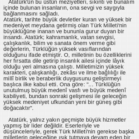
Atatürk'ün bu üstün meziyetleri, sıkıntı ve bunalım
içinde bulunan insanların, ona sevgi ve saygıyla
bağlanmasını sağladı.
Atatürk, tarihte büyük devletler kuran ve yüksek bir
medeniyet meydana getirmiş olan Türk Milleti'nin
büyüklüğüne inanan ve bununla gurur duyan bir
insandı. Atatürk; kahramanlık, vatan sevgisi,
çalışkanlık, bilim ve sanata önem verme gibi
değerlerin, Türklüğün yüksek vasıflarından
olduğunu ifade etmiştir. O, milletinin bu özelliklerini
her fırsatta dile getirip insanlık ailesi içinde lâyık
olduğu yeri almasına çalıştı. Milletimizin yüksek
karakteri, çalışkanlığı, zekâsı ve ilme bağlılığı ile
millî birlik ve beraberlik duygusunu geliştirmeyi
başlıca ilke kabul etti. Ona göre: "... Türklüğün
unutulmuş büyük medenî vasfı ve büyük medenî
kabiliyeti, bundan sonraki gelişmesi ile geleceğin
yüksek medeniyet ufkundan yeni bir güneş gibi
doğacaktır".
Atatürk, yalnız yakın geçmişte büyük hizmetler
yapmış bir lider değildir. Eserleriyle ve
düşünceleriyle, gerek Türk Milleti'nin gerekse başka
milletlerin geleceğine ışık tutmaya devam eden bir