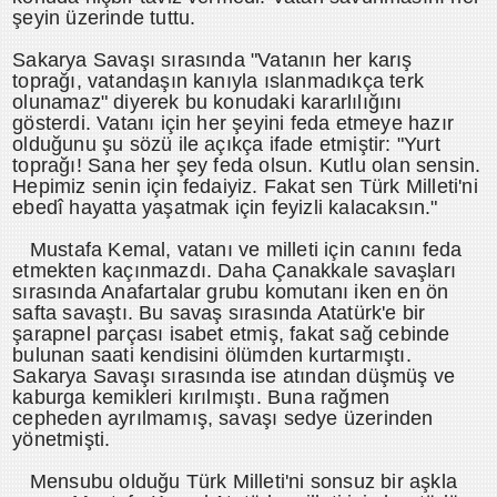
şeyin üzerinde tuttu.
Sakarya Savaşı sırasında "Vatanın her karış
toprağı, vatandaşın kanıyla ıslanmadıkça terk
olunamaz" diyerek bu konudaki kararlılığını
gösterdi. Vatanı için her şeyini feda etmeye hazır
olduğunu şu sözü ile açıkça ifade etmiştir: "Yurt
toprağı! Sana her şey feda olsun. Kutlu olan sensin.
Hepimiz senin için fedaiyiz. Fakat sen Türk Milleti'ni
ebedî hayatta yaşatmak için feyizli kalacaksın."
Mustafa Kemal, vatanı ve milleti için canını feda
etmekten kaçınmazdı. Daha Çanakkale savaşları
sırasında Anafartalar grubu komutanı iken en ön
safta savaştı. Bu savaş sırasında Atatürk'e bir
şarapnel parçası isabet etmiş, fakat sağ cebinde
bulunan saati kendisini ölümden kurtarmıştı.
Sakarya Savaşı sırasında ise atından düşmüş ve
kaburga kemikleri kırılmıştı. Buna rağmen
cepheden ayrılmamış, savaşı sedye üzerinden
yönetmişti.
Mensubu olduğu Türk Milleti'ni sonsuz bir aşkla