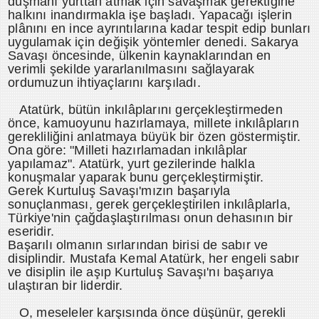
düşmanı yurttan atmak için savaşmak gerektiğine
halkını inandırmakla işe başladı. Yapacağı işlerin
plânını en ince ayrıntılarına kadar tespit edip bunları
uygulamak için değişik yöntemler denedi. Sakarya
Savaşı öncesinde, ülkenin kaynaklarından en
verimli şekilde yararlanılmasını sağlayarak
ordumuzun ihtiyaçlarını karşıladı.
Atatürk, bütün inkılâplarını gerçekleştirmeden
önce, kamuoyunu hazırlamaya, millete inkılâpların
gerekliliğini anlatmaya büyük bir özen göstermiştir.
Ona göre: "Milleti hazırlamadan inkılâplar
yapılamaz". Atatürk, yurt gezilerinde halkla
konuşmalar yaparak bunu gerçekleştirmiştir.
Gerek Kurtuluş Savaşı'mızın başarıyla
sonuçlanması, gerek gerçekleştirilen inkılâplarla,
Türkiye'nin çağdaşlaştırılması onun dehasının bir
eseridir.
Başarılı olmanın sırlarından birisi de sabır ve
disiplindir. Mustafa Kemal Atatürk, her engeli sabır
ve disiplin ile aşıp Kurtuluş Savaşı'nı başarıya
ulaştıran bir liderdir.
O, meseleler karşısında önce düşünür, gerekli