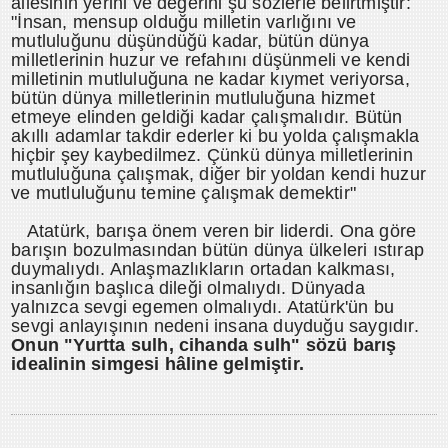
ailesinin yerini ve değerini şu sözlerle belirtmiştir:
"İnsan, mensup olduğu milletin varlığını ve
mutluluğunu düşündüğü kadar, bütün dünya
milletlerinin huzur ve refahını düşünmeli ve kendi
milletinin mutluluğuna ne kadar kıymet veriyorsa,
bütün dünya milletlerinin mutluluğuna hizmet
etmeye elinden geldiği kadar çalışmalıdır. Bütün
akıllı adamlar takdir ederler ki bu yolda çalışmakla
hiçbir şey kaybedilmez. Çünkü dünya milletlerinin
mutluluğuna çalışmak, diğer bir yoldan kendi huzur
ve mutluluğunu temine çalışmak demektir"
Atatürk, barışa önem veren bir liderdi. Ona göre
barışın bozulmasından bütün dünya ülkeleri ıstırap
duymalıydı. Anlaşmazlıkların ortadan kalkması,
insanlığın başlıca dileği olmalıydı. Dünyada
yalnızca sevgi egemen olmalıydı. Atatürk'ün bu
sevgi anlayışının nedeni insana duyduğu saygıdır.
Onun "Yurtta sulh, cihanda sulh" sözü barış
idealinin simgesi hâline gelmiştir.