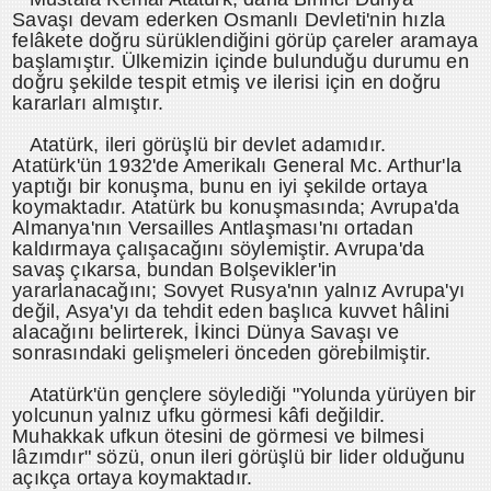
Savaşı devam ederken Osmanlı Devleti'nin hızla
felâkete doğru sürüklendiğini görüp çareler aramaya
başlamıştır. Ülkemizin içinde bulunduğu durumu en
doğru şekilde tespit etmiş ve ilerisi için en doğru
kararları almıştır.
Atatürk, ileri görüşlü bir devlet adamıdır.
Atatürk'ün 1932'de Amerikalı General Mc. Arthur'la
yaptığı bir konuşma, bunu en iyi şekilde ortaya
koymaktadır. Atatürk bu konuşmasında; Avrupa'da
Almanya'nın Versailles Antlaşması'nı ortadan
kaldırmaya çalışacağını söylemiştir. Avrupa'da
savaş çıkarsa, bundan Bolşevikler'in
yararlanacağını; Sovyet Rusya'nın yalnız Avrupa'yı
değil, Asya'yı da tehdit eden başlıca kuvvet hâlini
alacağını belirterek, İkinci Dünya Savaşı ve
sonrasındaki gelişmeleri önceden görebilmiştir.
Atatürk'ün gençlere söylediği "Yolunda yürüyen bir
yolcunun yalnız ufku görmesi kâfi değildir.
Muhakkak ufkun ötesini de görmesi ve bilmesi
lâzımdır" sözü, onun ileri görüşlü bir lider olduğunu
açıkça ortaya koymaktadır.