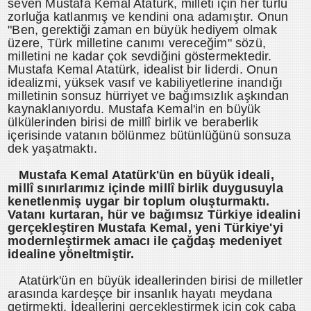
seven Mustafa Kemal Atatürk, milleti için her türlü
zorluğa katlanmış ve kendini ona adamıştır. Onun
"Ben, gerektiği zaman en büyük hediyem olmak
üzere, Türk milletine canımı vereceğim" sözü,
milletini ne kadar çok sevdiğini göstermektedir.
Mustafa Kemal Atatürk, idealist bir liderdi. Onun
idealizmi, yüksek vasıf ve kabiliyetlerine inandığı
milletinin sonsuz hürriyet ve bağımsızlık aşkından
kaynaklanıyordu. Mustafa Kemal'in en büyük
ülkülerinden birisi de millî birlik ve beraberlik
içerisinde vatanın bölünmez bütünlüğünü sonsuza
dek yaşatmaktı.
Mustafa Kemal Atatürk'ün en büyük ideali,
millî sınırlarımız içinde millî birlik duygusuyla
kenetlenmiş uygar bir toplum oluşturmaktı.
Vatanı kurtaran, hür ve bağımsız Türkiye idealini
gerçekleştiren Mustafa Kemal, yeni Türkiye'yi
modernleştirmek amacı ile çağdaş medeniyet
idealine yöneltmiştir.
Atatürk'ün en büyük ideallerinden birisi de milletler
arasında kardeşçe bir insanlık hayatı meydana
getirmekti. İdeallerini gerçekleştirmek için çok çaba