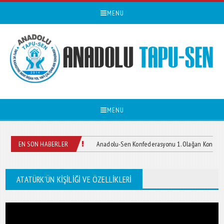
MENU
MENU
 sitemizi yayın girmiştir.
EN SON HABERLER
Anadolu-Sen Konfederasyonu 1. Olağan Kongresi Yapıl
ATATÜRK'ÜN KIŞILIĞI VE ÖZELLIKLERI