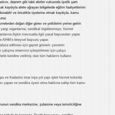
kını, deprem gibi tabii afetler vukuunda üyelik şartı
aydıyla afete uğrayan bölgelerde eğitim faaliyetlerinin
ulunabilir ve öncelikle üyelerine olmak kaydıyla, kamu
unur.
elerden doğan diğer görev ve yetkilerini yerine getirir.
yargı organlarına; sendikal örgütlenmeye, hizmet
nlarına ilişkin mevzuatla ilgili yasal başvuruları yapar.
 AİHM’e bireysel başvuru yapar.
afaza edilmesi için gayret gösterir. çevrenin
 çalışma ortamının iyileştirilmesi için çalışır.
erle kendine verilmiş olan tüm haklarını kullanır.
pu ve Kadastro imar inşa yol yapı işleri
hizmet kolunda
örev yapan ve sendika üyesi olma hakkına sahip tüm kamu
rmunun sendika merkezine, şubesine veya temsilciliğine