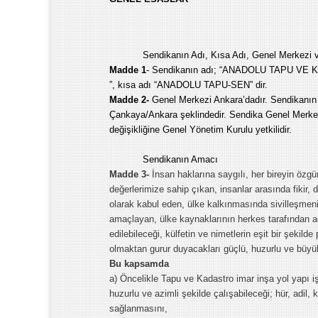
Sendikanın Adı, Kısa Adı, Genel Merkezi 
Madde 1
- Sendikanın adı; “ANADOLU TAPU V
”, kısa adı “ANADOLU TAPU-SEN” dir.
Madde 2-
Genel Merkezi Ankara’dadır. Sendikanın 
Çankaya/Ankara şeklindedir. Sendika Genel Merkezin
değişikliğine Genel Yönetim Kurulu yetkilidir.
Sendikanın Amacı
Madde 3-
İnsan haklarına saygılı, her bireyin özgür
değerlerimize sahip çıkan, insanlar arasında fikir,
olarak kabul eden, ülke kalkınmasında sivilleşme
amaçlayan, ülke kaynaklarının herkes tarafından ad
edilebileceği, külfetin ve nimetlerin eşit bir şekilde
olmaktan gurur duyacakları güçlü, huzurlu ve büyük 
Bu kapsamda
a) Öncelikle Tapu ve Kadastro imar inşa yol yapı iş
huzurlu ve azimli şekilde çalışabileceği; hür, adil,
sağlanmasını,