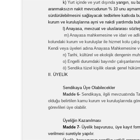
k)
Yurt içinde ve yurt dışında
yangın, su bas
aranmaksızın nakit mevcudunun % 10 unu aşmamak k
sürdürülebilmesini sağlayacak tedbirlere katkıda b
kurum ve kuruluşlarına ayni ve nakdi yardımda bul
l) Anayasa, mevzuat ve uluslararası sözleşm
m) Anayasa mahkemesine ve idari ve adli 
kolundaki kurum ve kuruluşlar ile hizmet kolu çalışa
Kendi veya üyeleri adına Anayasa Mahkemesine ve
n) Tarihi, kültürel ve ekolojik dengenin muh
o) Engelli durumdaki bayındır çalışanlarının
ö) Sendika tüzel kişilik olarak genel hüküml
II. ÜYELİK
Sendikaya Üye Olabilecekler
Madde 6-
Sendikaya, ilgili mevzuatında
Ta
olduğu belirtilen kamu kurum ve kuruluşlarında g
görevlileri üye olabilir.
Üyeliğin Kazanılması
Madde 7
- Üyelik başvurusu, üye kayıt fo
verilmesi suretiyle yapılır.