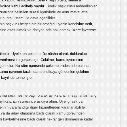
ca kabulü ile kazanılır. Üyelik başvurusu, sendika
kdirde kabul edilmiş sayılır
. Üyelik başvurusu reddedilenler,
vzuatında belirtilen süresi içerisinde ve aynı mevzuatta
n iptali istemi ile dava açabilirler.
in başvuru belgesinin bir örneğini üyenin kendisine verir,
entisine esas olmak ve dosyasında saklanmak üzere işverene
lebilir. Üyelikten çekilme, üç nüsha olarak doldurulup
verilmesi ile gerçekleşir. Çekilme, kamu işverenine
rli olur. Bu süre içerisinde çekilme iradesinde bulunan
 Kamu işvereni tarafından sendikaya gönderilen çekilme
 kayıt defterine işler.
na seçilmesine bağlı olarak aylıksız izinli sayılanlar hariç
aylıksız izin süresince askıya alınır. Üyeliği askıya
inin yararlandığı diğer hizmetlerden yararlanabilirler.
 ya da aday olmasına bağlı olarak kamu görevinden
mi kaybetmesine bağlı olarak tekrar geri dönmesine kadar