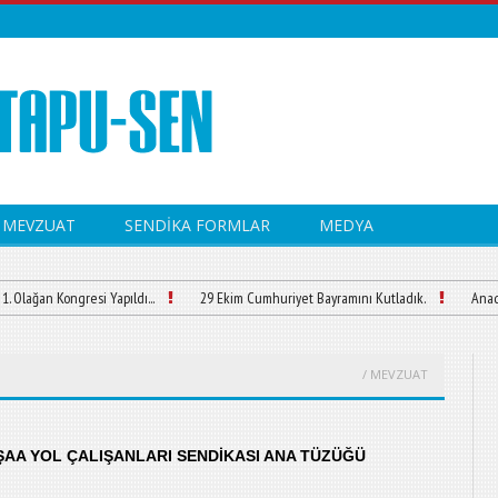
MEVZUAT
SENDİKA FORMLAR
MEDYA
an Kongresi Yapıldı...
29 Ekim Cumhuriyet Bayramını Kutladık.
Anadolu 
/ MEVZUAT
AA YOL ÇALIŞANLARI SENDİKASI ANA TÜZÜĞÜ