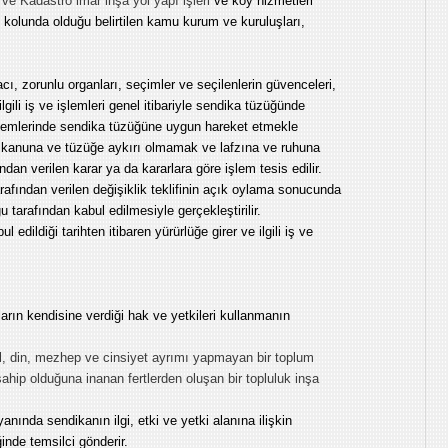
ve Kadastro imar inşa yol yapı işleri
ve köy hizmetleri
t kolunda olduğu belirtilen kamu kurum ve kuruluşları,
acı, zorunlu organları, seçimler ve seçilenlerin güvenceleri,
ilgili iş ve işlemleri genel itibariyle sendika tüzüğünde
e işlemlerinde sendika tüzüğüne uygun hareket etmekle
kanuna ve tüzüğe aykırı olmamak ve lafzına ve ruhuna
ndan verilen karar ya da kararlara göre işlem tesis edilir.
arafından verilen değişiklik teklifinin açık oylama sonucunda
 tarafından kabul edilmesiyle gerçekleştirilir.
 edildiği tarihten itibaren yürürlüğe girer ve ilgili iş ve
rın kendisine verdiği hak ve yetkileri kullanmanın
il, din, mezhep ve cinsiyet ayrımı yapmayan bir toplum
hip olduğuna inanan fertlerden oluşan bir topluluk inşa
yanında sendikanın ilgi, etki ve yetki alanına ilişkin
inde temsilci gönderir.