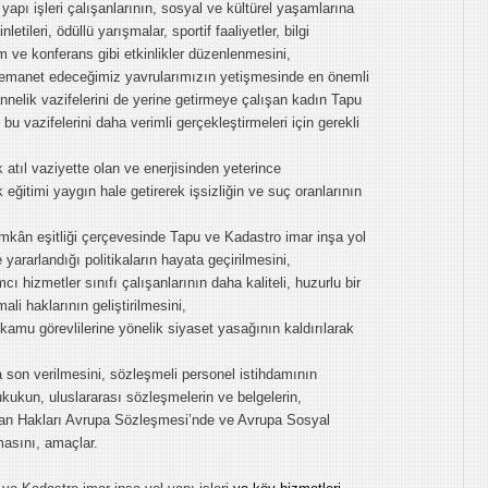
yapı işleri çalışanlarının, sosyal ve kültürel yaşamlarına
letileri, ödüllü yarışmalar, sportif faaliyetler, bilgi
 ve konferans gibi etkinlikler düzenlenmesini,
 emanet edeceğimiz yavrularımızın yetişmesinde en önemli
 annelik vazifelerini de yerine getirmeye çalışan kadın Tapu
 bu vazifelerini daha verimli gerçekleştirmeleri için gerekli
atıl vaziyette olan ve enerjisinden yeterince
ğitimi yaygın hale getirerek işsizliğin ve suç oranlarının
mkân eşitliği çerçevesinde Tapu ve Kadastro imar inşa yol
 yararlandığı politikaların hayata geçirilmesini,
cı hizmetler sınıfı çalışanlarının daha kaliteli, huzurlu bir
i haklarının geliştirilmesini,
kamu görevlilerine yönelik siyaset yasağının kaldırılarak
son verilmesini, sözleşmeli personel istihdamının
kukun, uluslararası sözleşmelerin ve belgelerin,
san Hakları Avrupa Sözleşmesi’nde ve Avrupa Sosyal
masını, amaçlar.