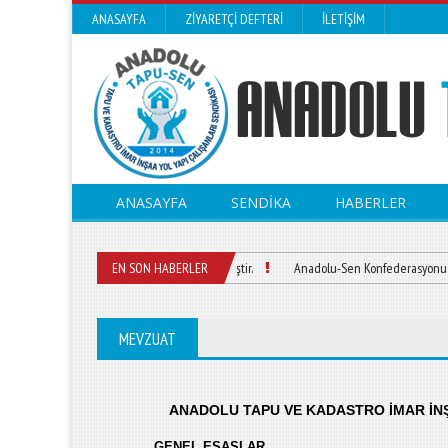
ANASAYFA
ZIYARETÇI DEFTERI
İLETIŞIM
ANASAYFA
SENDİKA
HABERLER
Web sitemizi yayın girmiştir.
EN SON HABERLER
Anadolu-Sen Konfederasyonu 1. Olağ
MEVZUAT
ANADOLU TAPU VE KADASTRO İMAR İNŞ
GENEL ESASLAR