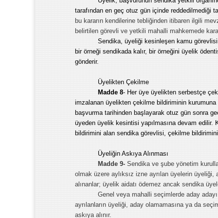
Üyelik, başvurunun sendika yetkili organın
tarafından en geç otuz gün içinde reddedilmediği ta
bu kararın kendilerine tebliğinden itibaren ilgili me
belirtilen görevli ve yetkili mahalli mahkemede kararı
Sendika, üyeliği kesinleşen kamu görevlisin
bir örneği sendikada kalır, bir örneğini üyelik öd
gönderir.
Üyelikten Çekilme
Madde 8
- Her üye üyelikten serbestçe çeki
imzalanan üyelikten çekilme bildiriminin kurumuna 
başvurma tarihinden başlayarak otuz gün sonra geçe
üyeden üyelik kesintisi yapılmasına devam edilir.
bildirimini alan sendika görevlisi, çekilme bildirimini
Üyeliğin Askıya Alınması
Madde 9-
Sendika ve şube yönetim kurulları
olmak üzere aylıksız izne ayrılan üyelerin üyeliği, 
alınanlar; üyelik aidatı ödemez ancak sendika üyeler
Genel veya mahalli seçimlerde aday adayı
ayrılanların üyeliği, aday olamamasına ya da seçi
askıya alınır.