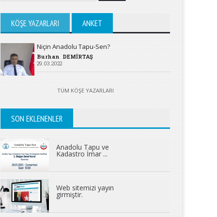
KÖŞE YAZARLARI
ANKET
Niçin Anadolu Tapu-Sen?
Burhan DEMİRTAŞ
29.03.2022
TÜM KÖŞE YAZARLARI
SON EKLENENLER
Anadolu Tapu ve
Kadastro İmar ...
Web sitemizi yayın
girmiştir.