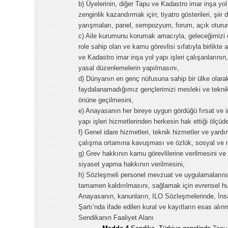
b) Üyelerinin, diğer Tapu ve Kadastro imar inşa yol 
zenginlik kazandırmak için; tiyatro gösterileri, şiir din
yarışmaları, panel, sempozyum, forum, açık oturum
c) Aile kurumunu korumak amacıyla, geleceğimizi
role sahip olan ve kamu görevlisi sıfatıyla birlikte
ve Kadastro imar inşa yol yapı işleri çalışanlarının,
yasal düzenlemelerin yapılmasını,
d) Dünyanın en genç nüfusuna sahip bir ülke olarak 
faydalanamadığımız gençlerimizi mesleki ve teknik e
önüne geçilmesini,
e) Anayasanın her bireye uygun gördüğü fırsat ve i
yapı işleri hizmetlerinden herkesin hak ettiği ölçüde
f) Genel idare hizmetleri, teknik hizmetler ve yardım
çalışma ortamına kavuşması ve özlük, sosyal ve mal
g) Grev hakkının kamu görevlilerine verilmesini ve 
siyaset yapma hakkının verilmesini,
h) Sözleşmeli personel mevzuat ve uygulamalarına 
tamamen kaldırılmasını,
sağlamak için evrensel hu
Anayasanın, kanunların, ILO Sözleşmelerinde, İn
Şartı’nda ifade edilen kural ve kayıtların esas alın
Sendikanın Faaliyet Alanı