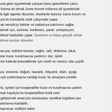
na giren işyerlerinde çalışan kamu görevlilerini çatısı
 koluna ait olmak üzere hizmet kollarına ait işyerlerinde
yla ilgili raporlar düzenler, önerilerde bulunur, kamu kurum ve
rıyla bu konularda ortak çalışmalar yapar.
k temsilciyi belirler ve toplantıya katılımını sağlar.
bilmek için, seminer, konferans, panel, sempozyum,
ültürel faaliyetler yapar.
Üyelerine ve başta gençlik olmak
dirme kursları düzenler.
ıyla, kültürel tesisler, sağlık, tatil, dinlenme, lokal,
ler kurar, kurulmasına yardımcı olur, işletir.
ine katkıda bulunabilmek için süreli ve süresiz olan çeşitli
a; evlenme, doğum, hastalık, ihtiyarlık, ölüm, açığa
acıyla yardımlaşma sandığı kurar, bu amaçlara yönelik
a; üyeleri için kooperatifler kurar ve kurulmasına yardım
k kaydıyla bu kooperatiflere kredi verir.
 geliştirmek amacıyla uluslararası sendikal örgütlere üye
ntılarına katılabilir.
 taşınmaz mülkleri edinir.