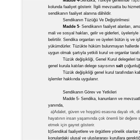
Madde 4-
Sendika, Türkiye genelinde
Tapu 
kolunda faaliyet gösterir. İlgili mevzuatta bu hizme
sendikanın faaliyet alanına dâhildir.
Sendikanın Tüzüğü Ve Değiştirilmesi
Madde 5
- Sendikanın faaliyet alanları, am
mali ve sosyal hakları, gelir ve giderleri, üyeleriyle 
belirtilir. Sendika organları ve üyeleri bütün iş v
yükümdürler. Tüzükte hüküm bulunmayan hallerde 
uygun olmak şartıyla yetkili kurul ve organlar tarafı
Tüzük değişikliği, Genel Kurul delegeleri t
genel kurula katılan delege sayısının
salt
çoğunluğu
Tüzük değişikliği genel kurul tarafından kabul
işlemler hakkında uygulanır.
Sendikanın Görev ve Yetkileri
Madde 5- Sendika, kanunların ve mevzuatla
yanında,
a)Adalet, güven ve hoşgörü esasına dayalı ırk, d
hayatının insan yaşamında çok önemli bir değere sa
etmek için gayret gösterir.
b)Sendikal faaliyetlere ve örgütlere yönelik olanlar 
konulardaki ulusal ve uluslararası kurullara gerektiğ