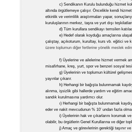
c) Sendikanın Kurulu bulunduğu hizmet kolu
altında örgütlemeye çalışır. Öncelikle kendi hizmet
etkinlik ve verimlilik araştırmaları yapar, sonuçları
kuruluşlarının merkez, taşra ve yurt dışı teşkilatla
d) Tüm kurullara sendikayı temsilen katılaca
e) Hedef olarak koyduğu amaçlarına ulaşa
çalıştay, açıkoturum, kurultay, kurs vb. eğitici ve k
üzere toplumun diğer fertlerine yönelik meslek edin
f) Üyelerine ve ailelerine hizmet vermek amac
misafirhane, kreş, yurt, spor ve benzeri sosyal tesis
g) Üyelerinin ve toplumun kültürel gelişmes
yayınlar çıkarır.
h) Herhangi bir bağışta bulunmamak kaydıyl
alınma, işsizlik gibi hallerde yardım ve eğitim am
sandık kurulmasına yardımcı olur.
ı) Herhangi bir bağışta bulunmamak kaydıyl
eder ve nakit mevcudunun % 10’ undan fazla olmama
i) Üyelerinin hak ve çıkarlarını korumak ve
olabilir, bu örgütlerin Genel Kurullarına ve diğer topla
j) Amaç ve görevlerinin gerektiği taşınır ve