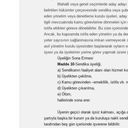
Mahalli veya genel seçimlerde aday adayı 
belirtilen hükümler çerçevesinde sendika veya şube
eden yönetim veya denetleme kurulu üyeleri, aday 
ilgili mevzuatında kamu görevlerine dönmeleri içi
istifa ettikleri göreve dönebilirler. Bu süre içerisi
Ancak, bu kapsamda istifa eden yönetim ya da den
yeter sayısının sağlanmasına imkan vermeyecek sa
asil yönetim kurulu üyesinden başlanarak oyların eş
üyesi ya da üyelerinin yerine görev yapmak üzere y
Üyeliğin Sona Ermesi
Madde 10
-Sendika üyeliği,
a) Sendikanın faaliyet alanı olan hizmet 
b) Üyelikten çekilme,
c) Kamu görevinden –emeklilik, istifa vb. n
d) Üyelikten çıkarılma,
e) Ölüm,
hallerinde sona erer.
Üyenin geçici olarak işsiz kalması, açığa 
şartıyla başka bir kurum ya da kuruluşa nakli sendi
tarafından beş gün içerisinde işverene bildirilir.