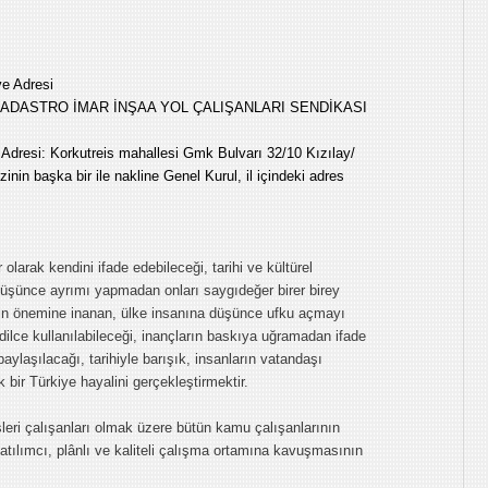
ve Adresi
E KADASTRO İMAR İNŞAA YOL ÇALIŞANLARI SENDİKASI
Adresi: Korkutreis mahallesi Gmk Bulvarı 32/10 Kızılay/
in başka bir ile nakline Genel Kurul, il içindeki adres
 olarak kendini ifade edebileceği, tarihi ve kültürel
 düşünce ayrımı yapmadan onları saygıdeğer birer birey
nin önemine inanan, ülke insanına düşünce ufku açmayı
ilce kullanılabileceği, inançların baskıya uğramadan ifade
 paylaşılacağı, tarihiyle barışık, insanların vatandaşı
bir Türkiye hayalini gerçekleştirmektir.
leri çalışanları olmak üzere bütün kamu çalışanlarının
 katılımcı, plânlı ve kaliteli çalışma ortamına kavuşmasının