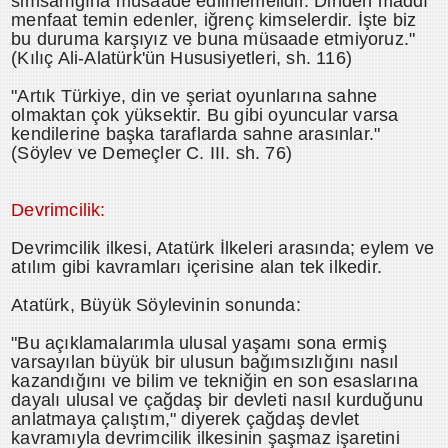
simsarlığına müsaade edilmemelidir. Dinden maddî
menfaat temin edenler, iğrenç kimselerdir. İşte biz
bu duruma karşıyız ve buna müsaade etmiyoruz."
(Kılıç Ali-Alatürk'ün Hususiyetleri, sh. 116)
"Artık Türkiye, din ve şeriat oyunlarına sahne
olmaktan çok yüksektir. Bu gibi oyuncular varsa
kendilerine başka taraflarda sahne arasınlar."
(Söylev ve Demeçler C. III. sh. 76)
Devrimcilik:
Devrimcilik ilkesi, Atatürk İlkeleri arasında; eylem ve
atılım gibi kavramları içerisine alan tek ilkedir.
Atatürk, Büyük Söylevinin sonunda:
"Bu açıklamalarımla ulusal yaşamı sona ermiş
varsayılan büyük bir ulusun bağımsızlığını nasıl
kazandığını ve bilim ve tekniğin en son esaslarına
dayalı ulusal ve çağdaş bir devleti nasıl kurduğunu
anlatmaya çalıştım," diyerek çağdaş devlet
kavramıyla devrimcilik ilkesinin şaşmaz işaretini