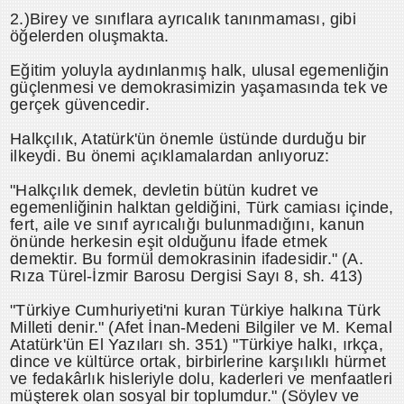
2.)Birey ve sınıflara ayrıcalık tanınmaması, gibi
öğelerden oluşmakta.
Eğitim yoluyla aydınlanmış halk, ulusal egemenliğin
güçlenmesi ve demokrasimizin yaşamasında tek ve
gerçek güvencedir.
Halkçılık, Atatürk'ün önemle üstünde durduğu bir
ilkeydi. Bu önemi açıklamalardan anlıyoruz:
"Halkçılık demek, devletin bütün kudret ve
egemenliğinin halktan geldiğini, Türk camiası içinde,
fert, aile ve sınıf ayrıcalığı bulunmadığını, kanun
önünde herkesin eşit olduğunu İfade etmek
demektir. Bu formül demokrasinin ifadesidir." (A.
Rıza Türel-İzmir Barosu Dergisi Sayı 8, sh. 413)
"Türkiye Cumhuriyeti'ni kuran Türkiye halkına Türk
Milleti denir." (Afet İnan-Medeni Bilgiler ve M. Kemal
Atatürk'ün El Yazıları sh. 351) "Türkiye halkı, ırkça,
dince ve kültürce ortak, birbirlerine karşılıklı hürmet
ve fedakârlık hisleriyle dolu, kaderleri ve menfaatleri
müşterek olan sosyal bir toplumdur." (Söylev ve