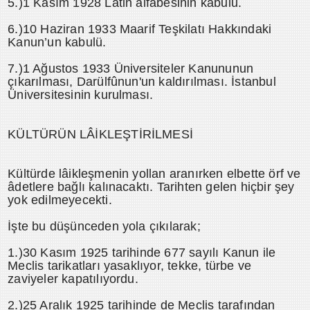
5.)1 Kasım 1928 Lâtin alfabesinin kabulü.
6.)10 Haziran 1933 Maarif Teşkilatı Hakkındaki
Kanun’un kabulü.
7.)1 Ağustos 1933 Üniversiteler Kanununun
çıkarılması, Darülfûnun'un kaldırılması. İstanbul
Üniversitesinin kurulması.
KÜLTÜRÜN LÂİKLEŞTİRİLMESİ
Kültürde lâikleşmenin yollan aranırken elbette örf ve
âdetlere bağlı kalınacaktı. Tarihten gelen hiçbir şey
yok edilmeyecekti.
İşte bu düşünceden yola çıkılarak;
1.)30 Kasım 1925 tarihinde 677 sayılı Kanun ile
Meclis tarikatları yasaklıyor, tekke, türbe ve
zaviyeler kapatılıyordu.
2.)25 Aralık 1925 tarihinde de Meclis tarafından