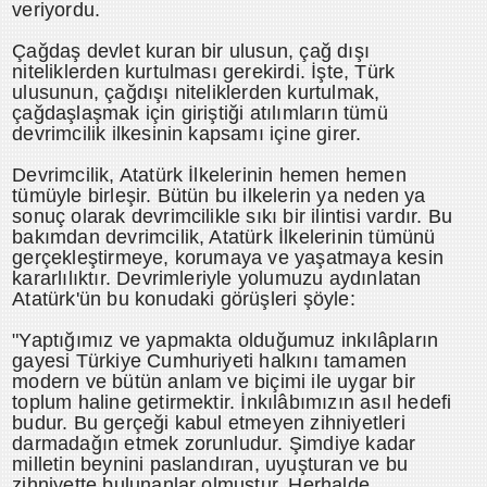
veriyordu.
Çağdaş devlet kuran bir ulusun, çağ dışı
niteliklerden kurtulması gerekirdi. İşte, Türk
ulusunun, çağdışı niteliklerden kurtulmak,
çağdaşlaşmak için giriştiği atılımların tümü
devrimcilik ilkesinin kapsamı içine girer.
Devrimcilik, Atatürk İlkelerinin hemen hemen
tümüyle birleşir. Bütün bu ilkelerin ya neden ya
sonuç olarak devrimcilikle sıkı bir ilintisi vardır. Bu
bakımdan devrimcilik, Atatürk İlkelerinin tümünü
gerçekleştirmeye, korumaya ve yaşatmaya kesin
kararlılıktır. Devrimleriyle yolumuzu aydınlatan
Atatürk'ün bu konudaki görüşleri şöyle:
"Yaptığımız ve yapmakta olduğumuz inkılâpların
gayesi Türkiye Cumhuriyeti halkını tamamen
modern ve bütün anlam ve biçimi ile uygar bir
toplum haline getirmektir. İnkılâbımızın asıl hedefi
budur. Bu gerçeği kabul etmeyen zihniyetleri
darmadağın etmek zorunludur. Şimdiye kadar
milletin beynini paslandıran, uyuşturan ve bu
zihniyette bulunanlar olmuştur. Herhalde