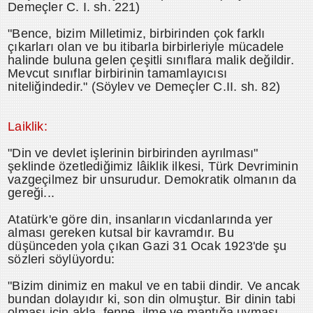
Demeçler C. I. sh. 221)
"Bence, bizim Milletimiz, birbirinden çok farklı
çıkarları olan ve bu itibarla birbirleriyle mücadele
halinde buluna gelen çeşitli sınıflara malik değildir.
Mevcut sınıflar birbirinin tamamlayıcısı
niteliğindedir." (Söylev ve Demeçler C.II. sh. 82)
Laiklik:
"Din ve devlet işlerinin birbirinden ayrılması"
şeklinde özetlediğimiz lâiklik ilkesi, Türk Devriminin
vazgeçilmez bir unsurudur. Demokratik olmanın da
gereği...
Atatürk'e göre din, insanların vicdanlarında yer
alması gereken kutsal bir kavramdır. Bu
düşünceden yola çıkan Gazi 31 Ocak 1923'de şu
sözleri söylüyordu:
"Bizim dinimiz en makul ve en tabii dindir. Ve ancak
bundan dolayıdır ki, son din olmuştur. Bir dinin tabi
olması için akla, fenne, ilme ve mantığa uyması