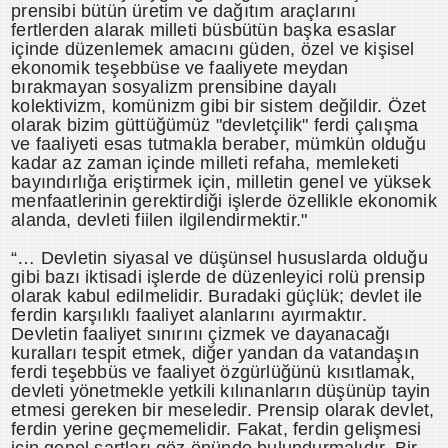
prensibi bütün üretim ve dağıtım araçlarını
fertlerden alarak milleti büsbütün başka esaslar
içinde düzenlemek amacını güden, özel ve kişisel
ekonomik teşebbüse ve faaliyete meydan
bırakmayan sosyalizm prensibine dayalı
kolektivizm, komünizm gibi bir sistem değildir. Özet
olarak bizim güttüğümüz "devletçilik" ferdi çalışma
ve faaliyeti esas tutmakla beraber, mümkün olduğu
kadar az zaman içinde milleti refaha, memleketi
bayındırlığa eriştirmek için, milletin genel ve yüksek
menfaatlerinin gerektirdiği işlerde özellikle ekonomik
alanda, devleti fiilen ilgilendirmektir."
“… Devletin siyasal ve düşünsel hususlarda olduğu
gibi bazı iktisadi işlerde de düzenleyici rolü prensip
olarak kabul edilmelidir. Buradaki güçlük; devlet ile
ferdin karşılıklı faaliyet alanlarını ayırmaktır.
Devletin faaliyet sınırını çizmek ve dayanacağı
kuralları tespit etmek, diğer yandan da vatandaşın
ferdi teşebbüs ve faaliyet özgürlüğünü kısıtlamak,
devleti yönetmekle yetkili kılınanların düşünüp tayin
etmesi gereken bir meseledir. Prensip olarak devlet,
ferdin yerine geçmemelidir. Fakat, ferdin gelişmesi
için genel şartları göz önünde bulundurmalıdır. Bir