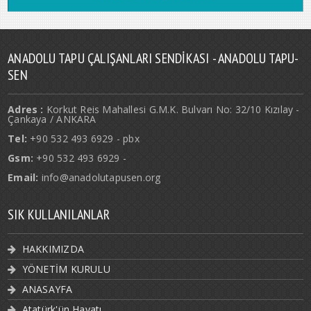
ANADOLU TAPU ÇALIŞANLARI SENDIKASI - ANADOLU TAPU-
SEN
Adres :
Korkut Reis Mahallesi G.M.K. Bulvarı No: 32/10 Kızılay -
Çankaya / ANKARA
Tel:
+90 532 493 6929 - pbx
Gsm:
+90 532 493 6929 -
Email:
info@anadolutapusen.org
SIK KULLANILANLAR
HAKKIMIZDA
YÖNETİM KURULU
ANASAYFA
Atatürk'ün Hayatı