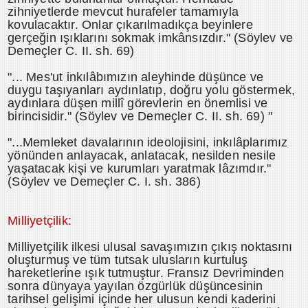
zihniyetlerde mevcut hurafeler tamamıyla
kovulacaktır. Onlar çıkarılmadıkça beyinlere
gerçeğin ışıklarını sokmak imkânsızdır." (Söylev ve
Demeçler C. II. sh. 69)
"... Mes'ut inkılâbımızın aleyhinde düşünce ve
duygu taşıyanları aydınlatıp, doğru yolu göstermek,
aydınlara düşen millî görevlerin en önemlisi ve
birincisidir." (Söylev ve Demeçler C. II. sh. 69) "
"...Memleket davalarının ideolojisini, inkılâplarımız
yönünden anlayacak, anlatacak, nesilden nesile
yaşatacak kişi ve kurumları yaratmak lâzımdır."
(Söylev ve Demeçler C. I. sh. 386)
Milliyetçilik:
Milliyetçilik ilkesi ulusal savaşımızın çıkış noktasını
oluşturmuş ve tüm tutsak ulusların kurtuluş
hareketlerine ışık tutmuştur. Fransız Devriminden
sonra dünyaya yayılan özgürlük düşüncesinin
tarihsel gelişimi içinde her ulusun kendi kaderini