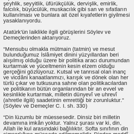
şeyhlik, seyyitlik, üfürükçülük, dervişlik, emirlik,
falcılık, büyücülük, muskacılık gibi san ve sıfatların
kullanılması ve bunlara ait özel kıyafetlerin giyilmesi
yasaklanıyordu.
Atatürk'ün laiklikle ilgili görüşlerini Söylev ve
Demeçlerinden aktarıyoruz.
“Mensubu olmakla mütmain (tatmin) ve mesut
bulunduğumuz İslâmiyet dinini yüzyıllardan beri
alışılmış olduğu üzere bir politika aracı durumundan
kurtarmak ve yüceltmenin kesin elzem olduğu
gerçeğini gözlüyoruz. Kutsal ve tanrısal olan inanç
ve vicdâni kanaatlanmızı, karışık ve dönek olan her
türlü çıkar ve tutkusuna sahne olan politikacılardan
ve politikanın bütün organlarından bir an evvel ve
kesinlikle kurtarmak, milletin dünyevî ve uhrevî
(ahretle ilgili) saadetinin emrettiği bir zorunluktur."
(Söylev ve Demeçler C. I. sh. 330)
“Din lüzumlu bir müessesedir. Dinsiz biri milletin
devamına imkân yoktur. Yalnız şurası var ki, din,
Allah ile kul arasındaki bağlılıktır. Softa sınıfının din