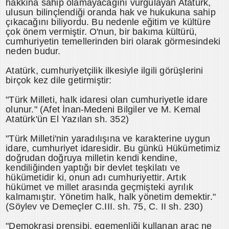
hakkına sahip olamayacağını vurgulayan Atatürk,
ulusun bilinçlendiği oranda hak ve hukukuna sahip
çıkacağını biliyordu. Bu nedenle eğitim ve kültüre
çok önem vermiştir. O'nun, bir bakıma kültürü,
cumhuriyetin temellerinden biri olarak görmesindeki
neden budur.
Atatürk, cumhuriyetçilik ilkesiyle ilgili görüşlerini
birçok kez dile getirmiştir:
"Türk Milleti, halk idaresi olan cumhuriyetle idare
olunur." (Afet İnan-Medeni Bilgiler ve M. Kemal
Atatürk'ün El Yazılan sh. 352)
"Türk Milleti'nin yaradılışına ve karakterine uygun
idare, cumhuriyet idaresidir. Bu günkü Hükümetimiz
doğrudan doğruya milletin kendi kendine,
kendiliğinden yaptığı bir devlet teşkilatı ve
hükümetidir ki, onun adı cumhuriyettir. Artık
hükümet ve millet arasında geçmişteki ayrılık
kalmamıştır. Yönetim halk, halk yönetim demektir."
(Söylev ve Demeçler C.III. sh. 75, C. II sh. 230)
"Demokrasi prensibi, egemenliği kullanan araç ne