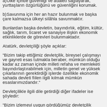
a)Ülke içinde güvenliği ve adaleti sağlayarak,
yurttaşların özgürlüğünü ve güvenliğini korumak.
b)Savunma için her an hazır bulunmak ve başka
çare kalmazsa ülkeyi silâhla savunmaktır.
Bunlardan başka devletin, bayındırlık, eğitim, kültür,
sağlık, tarım, ticaret ve sanayiye ilişkin ekonomik
etkinliklerde de görevleri bulunmaktadır.
Atatürk, devletçiliği şöyle açıklar:
"Bizim takip ettiğimiz devletçilik, bireysel çalışmayı
ve gayreti esas tutmakla beraber, mümkün olduğu
kadar az zaman içinde milleti refaha ve memleketi
bayındırlaştırabilmek için, milletin genel ve yüksek
çıkarlarının gerektirdiği işlerde özellikle ekonomik
sahada devleti fiilen ilgili kılmak mümkün
esaslarımızdandır."
Devletçilikle ilgili dile getirdiği diğer ifadeler ise
şöyledir:
"Bizim izlemeyi uygun gördüğümüz devletçilik