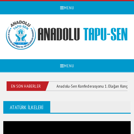
MENU
MENU
sitemizi yayın girmiştir.
EN SON HABERLER
Anadolu-Sen Konfederasyonu 1. Olağan Kongresi Yapıld
ATATÜRK İLKELERI