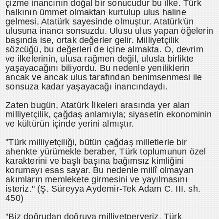
çizme inancının doğal bir sonucudur bu ilke. Türk
halkının ümmet olmaktan kurtulup ulus haline
gelmesi, Atatürk sayesinde olmuştur. Atatürk'ün
ulusuna inancı sonsuzdu. Ulusu ulus yapan öğelerin
başında ise, ortak değerler gelir. Milliyetçilik
sözcüğü, bu değerleri de içine almakta. O, devrim
ve ilkelerinin, ulusa rağmen değil, ulusla birlikte
yaşayacağını biliyordu. Bu nedenle yeniliklerin
ancak ve ancak ulus tarafından benimsenmesi ile
sonsuza kadar yaşayacağı inancındaydı.
Zaten bugün, Atatürk İlkeleri arasında yer alan
milliyetçilik, çağdaş anlamıyla; siyasetin ekonominin
ve kültürün içinde yerini almıştır.
"Türk milliyetçiliği, bütün çağdaş milletlerle bir
ahenkte yürümekle beraber, Türk toplumunun özel
karakterini ve başlı başına bağımsız kimliğini
korumayı esas sayar. Bu nedenle millî olmayan
akımların memlekete girmesini ve yayılmasını
isteriz." (Ş. Süreyya Aydemir-Tek Adam C. III. sh.
450)
"Biz doğrudan doğruya milliyetperveriz, Türk