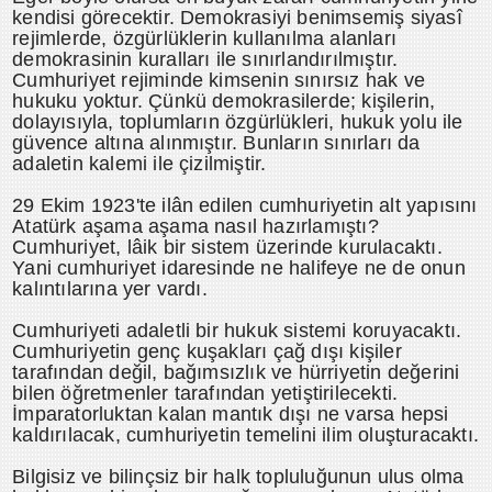
kendisi görecektir. Demokrasiyi benimsemiş siyasî
rejimlerde, özgürlüklerin kullanılma alanları
demokrasinin kuralları ile sınırlandırılmıştır.
Cumhuriyet rejiminde kimsenin sınırsız hak ve
hukuku yoktur. Çünkü demokrasilerde; kişilerin,
dolayısıyla, toplumların özgürlükleri, hukuk yolu ile
güvence altına alınmıştır. Bunların sınırları da
adaletin kalemi ile çizilmiştir.
29 Ekim 1923'te ilân edilen cumhuriyetin alt yapısını
Atatürk aşama aşama nasıl hazırlamıştı?
Cumhuriyet, lâik bir sistem üzerinde kurulacaktı.
Yani cumhuriyet idaresinde ne halifeye ne de onun
kalıntılarına yer vardı.
Cumhuriyeti adaletli bir hukuk sistemi koruyacaktı.
Cumhuriyetin genç kuşakları çağ dışı kişiler
tarafından değil, bağımsızlık ve hürriyetin değerini
bilen öğretmenler tarafından yetiştirilecekti.
İmparatorluktan kalan mantık dışı ne varsa hepsi
kaldırılacak, cumhuriyetin temelini ilim oluşturacaktı.
Bilgisiz ve bilinçsiz bir halk topluluğunun ulus olma